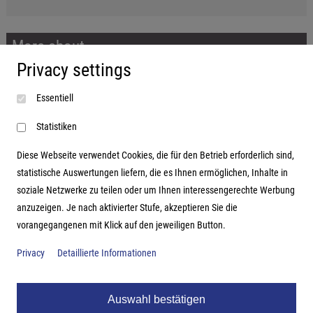
More about...
Privacy settings
Imprint
Essentiell
Terms and conditions
Data protection
Statistiken
Diese Webseite verwendet Cookies, die für den Betrieb erforderlich sind,
statistische Auswertungen liefern, die es Ihnen ermöglichen, Inhalte in
soziale Netzwerke zu teilen oder um Ihnen interessengerechte Werbung
Address
anzuzeigen. Je nach aktivierter Stufe, akzeptieren Sie die
vorangegangenen mit Klick auf den jeweiligen Button.
Hutter Trade GmbH + Co KG
Bgm.-Landmann-Platz 1-5
Privacy
Detaillierte Informationen
D-89312 Günzburg
Auswahl bestätigen