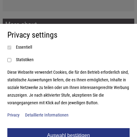
More about...
Privacy settings
Imprint
Essentiell
Terms and conditions
Data protection
Statistiken
Diese Webseite verwendet Cookies, die für den Betrieb erforderlich sind,
statistische Auswertungen liefern, die es Ihnen ermöglichen, Inhalte in
soziale Netzwerke zu teilen oder um Ihnen interessengerechte Werbung
Address
anzuzeigen. Je nach aktivierter Stufe, akzeptieren Sie die
vorangegangenen mit Klick auf den jeweiligen Button.
Hutter Trade GmbH + Co KG
Bgm.-Landmann-Platz 1-5
Privacy
Detaillierte Informationen
D-89312 Günzburg
Auswahl bestätigen