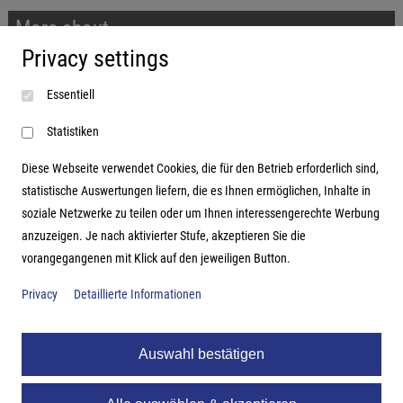
More about...
Privacy settings
Imprint
Essentiell
Terms and conditions
Data protection
Statistiken
Diese Webseite verwendet Cookies, die für den Betrieb erforderlich sind,
statistische Auswertungen liefern, die es Ihnen ermöglichen, Inhalte in
soziale Netzwerke zu teilen oder um Ihnen interessengerechte Werbung
Address
anzuzeigen. Je nach aktivierter Stufe, akzeptieren Sie die
vorangegangenen mit Klick auf den jeweiligen Button.
Hutter Trade GmbH + Co KG
Bgm.-Landmann-Platz 1-5
Privacy
Detaillierte Informationen
D-89312 Günzburg
Auswahl bestätigen