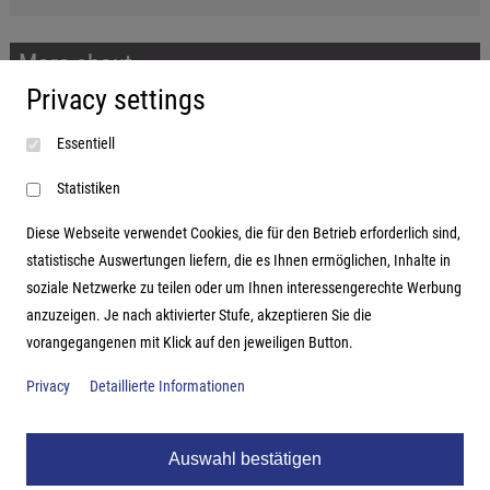
More about...
Privacy settings
Imprint
Essentiell
Terms and conditions
Data protection
Statistiken
Diese Webseite verwendet Cookies, die für den Betrieb erforderlich sind,
statistische Auswertungen liefern, die es Ihnen ermöglichen, Inhalte in
soziale Netzwerke zu teilen oder um Ihnen interessengerechte Werbung
Address
anzuzeigen. Je nach aktivierter Stufe, akzeptieren Sie die
vorangegangenen mit Klick auf den jeweiligen Button.
Hutter Trade GmbH + Co KG
Bgm.-Landmann-Platz 1-5
Privacy
Detaillierte Informationen
D-89312 Günzburg
Auswahl bestätigen