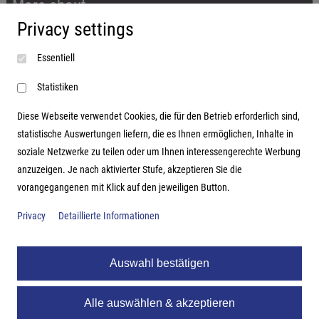
More about...
Privacy settings
Imprint
Essentiell
Terms and conditions
Data protection
Statistiken
Diese Webseite verwendet Cookies, die für den Betrieb erforderlich sind,
statistische Auswertungen liefern, die es Ihnen ermöglichen, Inhalte in
soziale Netzwerke zu teilen oder um Ihnen interessengerechte Werbung
Address
anzuzeigen. Je nach aktivierter Stufe, akzeptieren Sie die
vorangegangenen mit Klick auf den jeweiligen Button.
Hutter Trade GmbH + Co KG
Bgm.-Landmann-Platz 1-5
Privacy
Detaillierte Informationen
D-89312 Günzburg
Auswahl bestätigen
Alle auswählen & akzeptieren