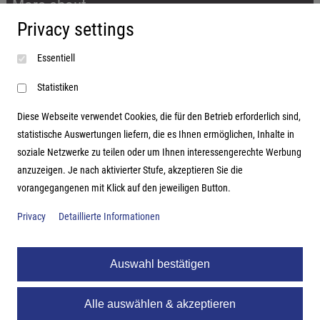
More about...
Privacy settings
Imprint
Essentiell
Terms and conditions
Data protection
Statistiken
Diese Webseite verwendet Cookies, die für den Betrieb erforderlich sind,
statistische Auswertungen liefern, die es Ihnen ermöglichen, Inhalte in
soziale Netzwerke zu teilen oder um Ihnen interessengerechte Werbung
Address
anzuzeigen. Je nach aktivierter Stufe, akzeptieren Sie die
vorangegangenen mit Klick auf den jeweiligen Button.
Hutter Trade GmbH + Co KG
Bgm.-Landmann-Platz 1-5
Privacy
Detaillierte Informationen
D-89312 Günzburg
Auswahl bestätigen
Alle auswählen & akzeptieren