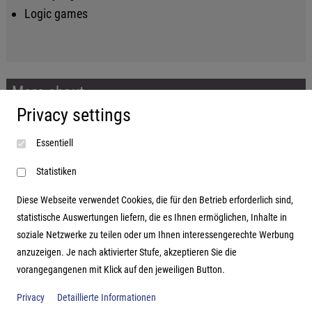
Logic games
More about...
Privacy settings
Imprint
Essentiell
Terms and conditions
Data protection
Statistiken
Diese Webseite verwendet Cookies, die für den Betrieb erforderlich sind,
statistische Auswertungen liefern, die es Ihnen ermöglichen, Inhalte in
soziale Netzwerke zu teilen oder um Ihnen interessengerechte Werbung
Address
anzuzeigen. Je nach aktivierter Stufe, akzeptieren Sie die
vorangegangenen mit Klick auf den jeweiligen Button.
Hutter Trade GmbH + Co KG
Bgm.-Landmann-Platz 1-5
Privacy
Detaillierte Informationen
D-89312 Günzburg