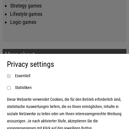
Strategy games
Lifestyle games
Logic games
More about...
Privacy settings
Imprint
Essentiell
Terms and conditions
Data protection
Statistiken
Diese Webseite verwendet Cookies, die für den Betrieb erforderlich sind,
statistische Auswertungen liefern, die es Ihnen ermöglichen, Inhalte in
soziale Netzwerke zu teilen oder um Ihnen interessengerechte Werbung
Address
anzuzeigen. Je nach aktivierter Stufe, akzeptieren Sie die
vorangegangenen mit Klick auf den jeweiligen Button.