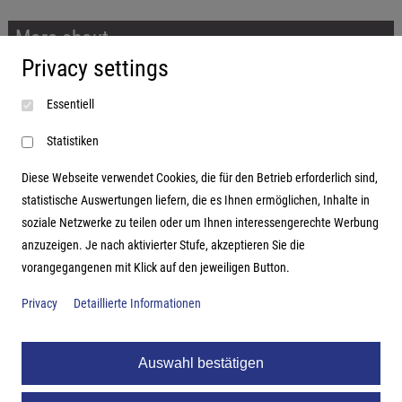
More about...
Privacy settings
Imprint
Essentiell
Terms and conditions
Data protection
Statistiken
Diese Webseite verwendet Cookies, die für den Betrieb erforderlich sind,
statistische Auswertungen liefern, die es Ihnen ermöglichen, Inhalte in
soziale Netzwerke zu teilen oder um Ihnen interessengerechte Werbung
Address
anzuzeigen. Je nach aktivierter Stufe, akzeptieren Sie die
vorangegangenen mit Klick auf den jeweiligen Button.
Hutter Trade GmbH + Co KG
Bgm.-Landmann-Platz 1-5
Privacy
Detaillierte Informationen
D-89312 Günzburg
Auswahl bestätigen