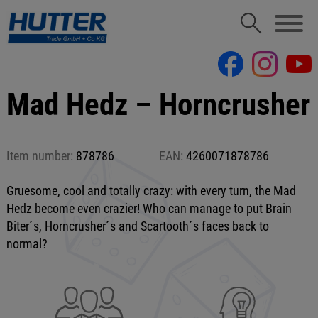
Mad Hedz – Horncrusher
Item number:
878786
EAN:
4260071878786
Gruesome, cool and totally crazy: with every turn, the Mad
Hedz become even crazier! Who can manage to put Brain
Biter´s, Horncrusher´s and Scartooth´s faces back to
normal?