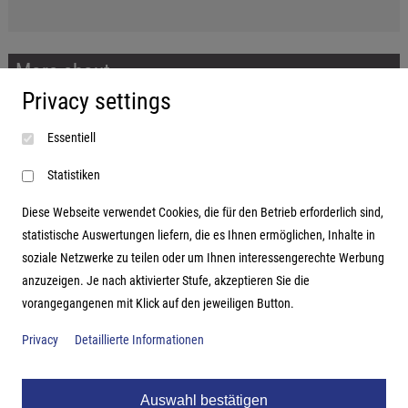
More about...
Privacy settings
Imprint
Essentiell
Terms and conditions
Data protection
Statistiken
Diese Webseite verwendet Cookies, die für den Betrieb erforderlich sind,
statistische Auswertungen liefern, die es Ihnen ermöglichen, Inhalte in
soziale Netzwerke zu teilen oder um Ihnen interessengerechte Werbung
Address
anzuzeigen. Je nach aktivierter Stufe, akzeptieren Sie die
vorangegangenen mit Klick auf den jeweiligen Button.
Hutter Trade GmbH + Co KG
Bgm.-Landmann-Platz 1-5
Privacy
Detaillierte Informationen
D-89312 Günzburg
Auswahl bestätigen