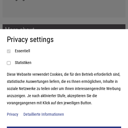
More about...
Privacy settings
Imprint
Essentiell
Terms and conditions
Data protection
Statistiken
Diese Webseite verwendet Cookies, die für den Betrieb erforderlich sind,
statistische Auswertungen liefern, die es Ihnen ermöglichen, Inhalte in
soziale Netzwerke zu teilen oder um Ihnen interessengerechte Werbung
Address
anzuzeigen. Je nach aktivierter Stufe, akzeptieren Sie die
vorangegangenen mit Klick auf den jeweiligen Button.
Hutter Trade GmbH + Co KG
Bgm.-Landmann-Platz 1-5
Privacy
Detaillierte Informationen
D-89312 Günzburg