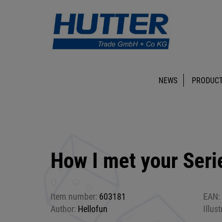
NEWS
PRODUCT
How I met your Seri
Item number:
603181
EAN:
Author:
Hellofun
Illust