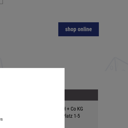
shop online
Address
Hutter Trade GmbH + Co KG
Bgm.-Landmann-Platz 1-5
es
D-89312 Günzburg