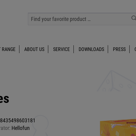
 RANGE
ABOUT US
SERVICE
DOWNLOADS
PRESS
es
8435498603181
rator:
Hellofun