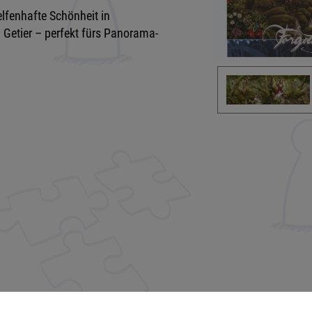
lfenhafte Schönheit in
i Getier – perfekt fürs Panorama-