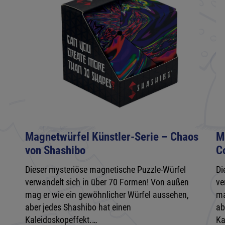
Magnetwürfel Künstler-Serie – Chaos
M
von Shashibo
C
Dieser mysteriöse magnetische Puzzle-Würfel
Di
verwandelt sich in über 70 Formen! Von außen
ve
mag er wie ein gewöhnlicher Würfel aussehen,
ma
aber jedes Shashibo hat einen
ab
Kaleidoskopeffekt.…
Ka