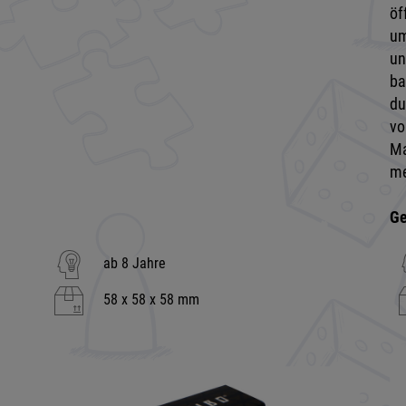
öf
um
un
ba
du
vo
Ma
me
Ge
ab 8 Jahre
58 x 58 x 58 mm