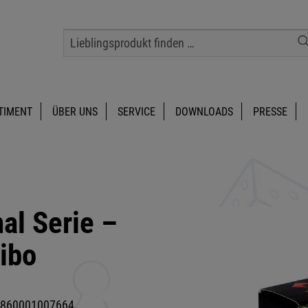
TIMENT
ÜBER UNS
SERVICE
DOWNLOADS
PRESSE
al Serie –
ibo
860001007664