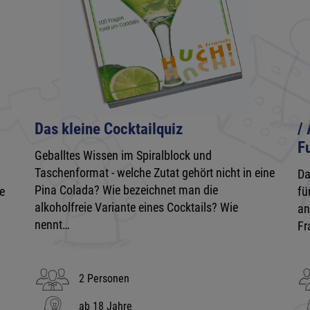
Das kleine Cocktailquiz
/
F
Geballtes Wissen im Spiralblock und
Taschenformat - welche Zutat gehört nicht in eine
Da
Pina Colada? Wie bezeichnet man die
e
fü
alkoholfreie Variante eines Cocktails? Wie
an
nennt…
Fr
2 Personen
ab 18 Jahre