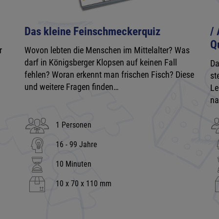
Das kleine Feinschmeckerquiz
/
Q
r
Wovon lebten die Menschen im Mittelalter? Was
darf in Königsberger Klopsen auf keinen Fall
Da
fehlen? Woran erkennt man frischen Fisch? Diese
st
und weitere Fragen finden…
Le
na
1 Personen
16 - 99 Jahre
10 Minuten
10 x 70 x 110 mm