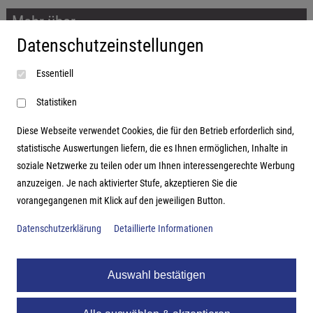
Mehr über...
Datenschutzeinstellungen
Impressum
Essentiell
AGB
Datenschutzerklärung
Statistiken
Diese Webseite verwendet Cookies, die für den Betrieb erforderlich sind,
statistische Auswertungen liefern, die es Ihnen ermöglichen, Inhalte in
soziale Netzwerke zu teilen oder um Ihnen interessengerechte Werbung
Adresse
anzuzeigen. Je nach aktivierter Stufe, akzeptieren Sie die
vorangegangenen mit Klick auf den jeweiligen Button.
Hutter Trade GmbH + Co KG
Bgm.-Landmann-Platz 1-5
Datenschutzerklärung
Detaillierte Informationen
D-89312 Günzburg
Auswahl bestätigen