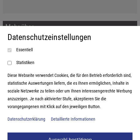
Mehr über...
Datenschutzeinstellungen
Impressum
Essentiell
AGB
Datenschutzerklärung
Statistiken
Diese Webseite verwendet Cookies, die für den Betrieb erforderlich sind,
statistische Auswertungen liefern, die es Ihnen ermöglichen, Inhalte in
soziale Netzwerke zu teilen oder um Ihnen interessengerechte Werbung
Adresse
anzuzeigen. Je nach aktivierter Stufe, akzeptieren Sie die
vorangegangenen mit Klick auf den jeweiligen Button.
Hutter Trade GmbH + Co KG
Bgm.-Landmann-Platz 1-5
Datenschutzerklärung
Detaillierte Informationen
D-89312 Günzburg
Auswahl bestätigen