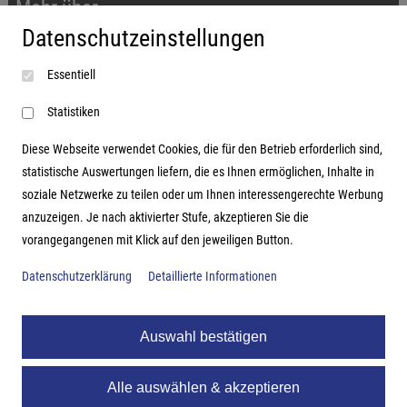
Mehr über...
Datenschutzeinstellungen
Impressum
Essentiell
AGB
Datenschutzerklärung
Statistiken
Diese Webseite verwendet Cookies, die für den Betrieb erforderlich sind,
statistische Auswertungen liefern, die es Ihnen ermöglichen, Inhalte in
soziale Netzwerke zu teilen oder um Ihnen interessengerechte Werbung
Adresse
anzuzeigen. Je nach aktivierter Stufe, akzeptieren Sie die
vorangegangenen mit Klick auf den jeweiligen Button.
Hutter Trade GmbH + Co KG
Bgm.-Landmann-Platz 1-5
Datenschutzerklärung
Detaillierte Informationen
D-89312 Günzburg
Auswahl bestätigen
Alle auswählen & akzeptieren