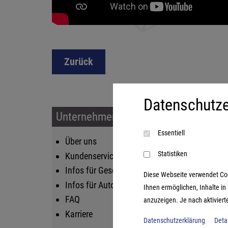
Zurück
Datenschutze
Unternehmen & Service
Sort
Essentiell
Über uns
Kin
Statistiken
Kundenservice
Fam
Infos für Geschäftskunden
Str
Diese Webseite verwendet Cooki
Infos für Autoren
Lif
Ihnen ermöglichen, Inhalte i
FAQ
Log
anzuzeigen. Je nach aktiviert
Karriere
Datenschutzerklärung
Deta