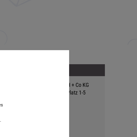
Adresse
Hutter Trade GmbH + Co KG
Bgm.-Landmann-Platz 1-5
D-89312 Günzburg
es
.