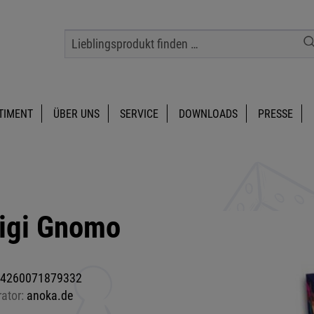
TIMENT
ÜBER UNS
SERVICE
DOWNLOADS
PRESSE
igi Gnomo
4260071879332
rator:
anoka.de