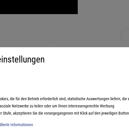
instellungen
iment
Mehr über...
derspiele
Impressum
ilienspiele
AGB
ategiespiele
Datenschutzerklärung
es, die für den Betrieb erforderlich sind, statistische Auswertungen liefern, die 
estyle-Spiele
n soziale Netzwerke zu teilen oder um Ihnen interessengerechte Werbung
ikspiele
er Stufe, akzeptieren Sie die vorangegangenen mit Klick auf den jeweiligen Button
illierte Informationen