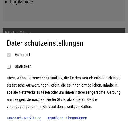
Logikspiele
Mehr über...
Datenschutzeinstellungen
Impressum
Essentiell
AGB
Datenschutzerklärung
Statistiken
Diese Webseite verwendet Cookies, die für den Betrieb erforderlich sind,
statistische Auswertungen liefern, die es Ihnen ermöglichen, Inhalte in
soziale Netzwerke zu teilen oder um Ihnen interessengerechte Werbung
Adresse
anzuzeigen. Je nach aktivierter Stufe, akzeptieren Sie die
vorangegangenen mit Klick auf den jeweiligen Button.
Hutter Trade GmbH + Co KG
Bgm.-Landmann-Platz 1-5
Datenschutzerklärung
Detaillierte Informationen
D-89312 Günzburg