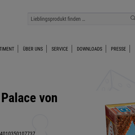
TIMENT
ÜBER UNS
SERVICE
DOWNLOADS
PRESSE
 Palace von
4010350107737