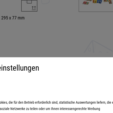
x 295 x 77 mm
instellungen
iment
Mehr über...
derspiele
Impressum
ilienspiele
AGB
ategiespiele
Datenschutzerklärung
es, die für den Betrieb erforderlich sind, statistische Auswertungen liefern, die 
estyle-Spiele
n soziale Netzwerke zu teilen oder um Ihnen interessengerechte Werbung