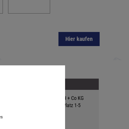
Hier kaufen
Adresse
Hutter Trade GmbH + Co KG
Bgm.-Landmann-Platz 1-5
D-89312 Günzburg
es