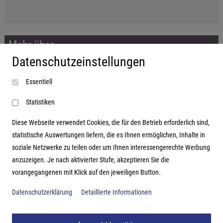
Mehr über...
Datenschutzeinstellungen
Impressum
Essentiell
AGB
Datenschutzerklärung
Statistiken
Diese Webseite verwendet Cookies, die für den Betrieb erforderlich sind,
statistische Auswertungen liefern, die es Ihnen ermöglichen, Inhalte in
soziale Netzwerke zu teilen oder um Ihnen interessengerechte Werbung
Adresse
anzuzeigen. Je nach aktivierter Stufe, akzeptieren Sie die
vorangegangenen mit Klick auf den jeweiligen Button.
Hutter Trade GmbH + Co KG
Bgm.-Landmann-Platz 1-5
Datenschutzerklärung
Detaillierte Informationen
D-89312 Günzburg