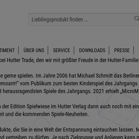
TIMENT
ÜBER UNS
SERVICE
DOWNLOADS
PRESSE
ei Hutter Trade, den wir mit größter Freude in der Hutter-Famili
die gerne spielen. Im Jahre 2006 hat Michael Schmitt das Berliner
emoarrr!“ vom Publikum zum besten Kinderspiel des Jahrgangs g
 3 herausragendsten Spiele des Jahrgangs. 2021 erhielt „MicroM
h der Edition Spielwiese im Hutter Verlag dann auch noch mit
beit und die kommenden Spiele-Neuheiten.
kte, die Sie in eine Welt der Entspannung eintauchen lassen. 
and vertreiben zu dürfen. Je nach Zielgruppe und Anliegen kann