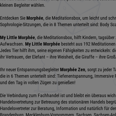
kleinen Begleiter wählen.
Entdecken Sie
Morphée
, die Meditationsbox, um leicht und sch
Sophrologie-Sitzungen, die in 8 Themen unterteilt sind: Body
My Little Morphée
, die Meditationsbox, hilft Kindern, tagsübe
Aufwachsen.
My Little Morphée
besteht aus 192 Meditationen 
Jedes Tier hilft ihm, seine eigenen Fähigkeiten zu entwickeln: di
ihr Vertrauen, der Elefant – ihre Weisheit, die Giraffe – ihre Gro
Ihr neuer Entspannungsbegleiter
Morphée Zen
, sorgt zu jeder
die in 6 Themen unterteilt sind: Tiefenentspannung, Immersiv
und den Tag in vollen Zügen zu genießen!
Die Verbindung zum Fachhandel ist und bleibt ein überaus wichti
Handelsvertretung zur Betreuung des stationären Handels begrüß
Handelsvertreter zur Beratung, Information und natürlich für d
Brandenburg, Mecklenburg-Vorpommern, Sachsen, Sachsen-Anhal