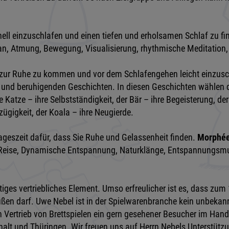
nell einzuschlafen und einen tiefen und erholsamen Schlaf zu f
 Scan, Atmung, Bewegung, Visualisierung, rhythmische Meditati
r zur Ruhe zu kommen und vor dem Schlafengehen leicht einzuschl
und beruhigenden Geschichten. In diesen Geschichten wählen di
e Katze – ihre Selbstständigkeit, der Bär – ihre Begeisterung, de
ßzügigkeit, der Koala – ihre Neugierde.
 Tageszeit dafür, dass Sie Ruhe und Gelassenheit finden.
Morphée
e Reise, Dynamische Entspannung, Naturklänge, Entspannungsmu
ges vertriebliches Element. Umso erfreulicher ist es, dass zum 
en darf. Uwe Nebel ist in der Spielwarenbranche kein unbekannte
en Vertrieb von Brettspielen ein gern gesehener Besucher im Han
t und Thüringen. Wir freuen uns auf Herrn Nebels Unterstütz