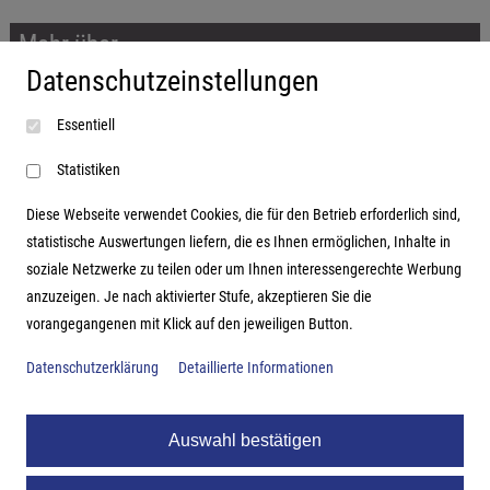
Mehr über...
Datenschutzeinstellungen
Impressum
Essentiell
AGB
Datenschutzerklärung
Statistiken
Diese Webseite verwendet Cookies, die für den Betrieb erforderlich sind,
statistische Auswertungen liefern, die es Ihnen ermöglichen, Inhalte in
soziale Netzwerke zu teilen oder um Ihnen interessengerechte Werbung
Adresse
anzuzeigen. Je nach aktivierter Stufe, akzeptieren Sie die
vorangegangenen mit Klick auf den jeweiligen Button.
Hutter Trade GmbH + Co KG
Bgm.-Landmann-Platz 1-5
Datenschutzerklärung
Detaillierte Informationen
D-89312 Günzburg
Auswahl bestätigen