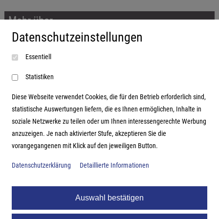
Mehr über...
Datenschutzeinstellungen
Impressum
Essentiell
AGB
Datenschutzerklärung
Statistiken
Diese Webseite verwendet Cookies, die für den Betrieb erforderlich sind,
statistische Auswertungen liefern, die es Ihnen ermöglichen, Inhalte in
soziale Netzwerke zu teilen oder um Ihnen interessengerechte Werbung
Adresse
anzuzeigen. Je nach aktivierter Stufe, akzeptieren Sie die
vorangegangenen mit Klick auf den jeweiligen Button.
Hutter Trade GmbH + Co KG
Bgm.-Landmann-Platz 1-5
Datenschutzerklärung
Detaillierte Informationen
D-89312 Günzburg
Auswahl bestätigen