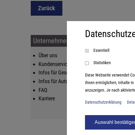
Zurück
Datenschutze
Unternehmen & Service
Sort
Essentiell
Über uns
Kin
Statistiken
Kundenservice
Fam
Infos für Geschäftskunden
Str
Diese Webseite verwendet Cooki
Infos für Autoren
Lif
Ihnen ermöglichen, Inhalte i
FAQ
Log
anzuzeigen. Je nach aktiviert
Karriere
Datenschutzerklärung
Deta
Auswahl bestätige