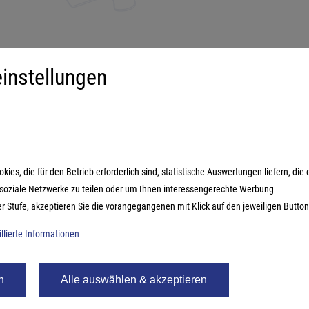
instellungen
iment
Mehr über...
derspiele
Impressum
ilienspiele
AGB
ategiespiele
Datenschutzerklärung
es, die für den Betrieb erforderlich sind, statistische Auswertungen liefern, die 
estyle-Spiele
n soziale Netzwerke zu teilen oder um Ihnen interessengerechte Werbung
ikspiele
er Stufe, akzeptieren Sie die vorangegangenen mit Klick auf den jeweiligen Button
illierte Informationen
n
Alle auswählen & akzeptieren