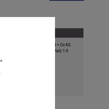
Adresse
Hutter Trade GmbH + Co KG
Bgm.-Landmann-Platz 1-5
D-89312 Günzburg
es
.