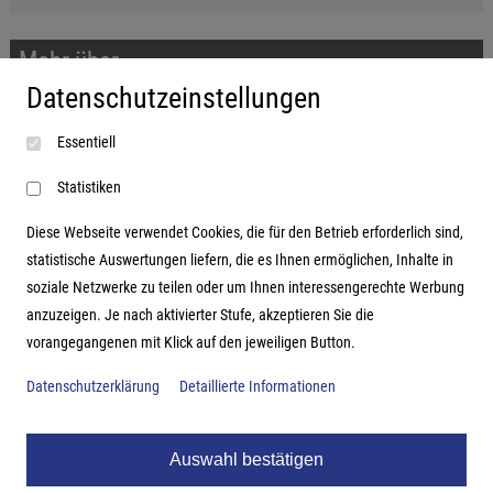
Mehr über...
Datenschutzeinstellungen
Impressum
Essentiell
AGB
Datenschutzerklärung
Statistiken
Diese Webseite verwendet Cookies, die für den Betrieb erforderlich sind,
statistische Auswertungen liefern, die es Ihnen ermöglichen, Inhalte in
soziale Netzwerke zu teilen oder um Ihnen interessengerechte Werbung
Adresse
anzuzeigen. Je nach aktivierter Stufe, akzeptieren Sie die
vorangegangenen mit Klick auf den jeweiligen Button.
Hutter Trade GmbH + Co KG
Bgm.-Landmann-Platz 1-5
Datenschutzerklärung
Detaillierte Informationen
D-89312 Günzburg
Auswahl bestätigen