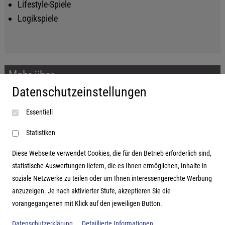
Lifestyle-Spiele
Logikspiele
Mehr über...
Datenschutzeinstellungen
Impressum
Essentiell
AGB
Datenschutzerklärung
Statistiken
Diese Webseite verwendet Cookies, die für den Betrieb erforderlich sind,
statistische Auswertungen liefern, die es Ihnen ermöglichen, Inhalte in
soziale Netzwerke zu teilen oder um Ihnen interessengerechte Werbung
Adresse
anzuzeigen. Je nach aktivierter Stufe, akzeptieren Sie die
vorangegangenen mit Klick auf den jeweiligen Button.
Hutter Trade GmbH + Co KG
Bgm.-Landmann-Platz 1-5
Datenschutzerklärung
Detaillierte Informationen