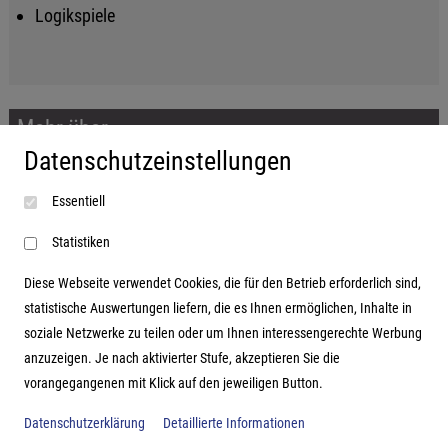
Logikspiele
Mehr über...
Datenschutzeinstellungen
Impressum
Essentiell
AGB
Datenschutzerklärung
Statistiken
Diese Webseite verwendet Cookies, die für den Betrieb erforderlich sind,
statistische Auswertungen liefern, die es Ihnen ermöglichen, Inhalte in
soziale Netzwerke zu teilen oder um Ihnen interessengerechte Werbung
Adresse
anzuzeigen. Je nach aktivierter Stufe, akzeptieren Sie die
vorangegangenen mit Klick auf den jeweiligen Button.
Hutter Trade GmbH + Co KG
Bgm.-Landmann-Platz 1-5
Datenschutzerklärung
Detaillierte Informationen
D-89312 Günzburg