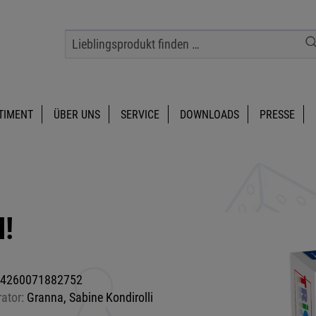
TIMENT
ÜBER UNS
SERVICE
DOWNLOADS
PRESSE
H!
4260071882752
rator:
Granna, Sabine Kondirolli