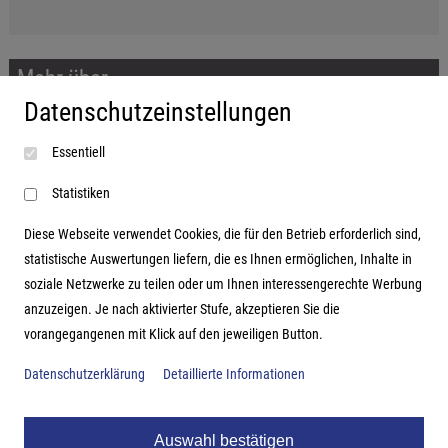
Mehr über...
Datenschutzeinstellungen
Impressum
Essentiell
AGB
Datenschutzerklärung
Statistiken
Diese Webseite verwendet Cookies, die für den Betrieb erforderlich sind,
statistische Auswertungen liefern, die es Ihnen ermöglichen, Inhalte in
soziale Netzwerke zu teilen oder um Ihnen interessengerechte Werbung
Adresse
anzuzeigen. Je nach aktivierter Stufe, akzeptieren Sie die
vorangegangenen mit Klick auf den jeweiligen Button.
Hutter Trade GmbH + Co KG
Bgm.-Landmann-Platz 1-5
Datenschutzerklärung
Detaillierte Informationen
D-89312 Günzburg
Auswahl bestätigen