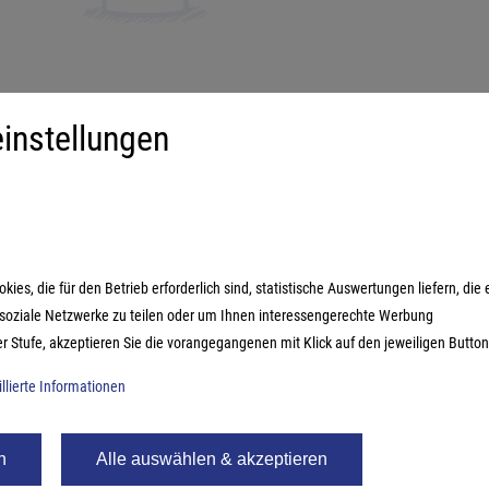
instellungen
iment
Mehr über...
derspiele
Impressum
ilienspiele
AGB
ategiespiele
Datenschutzerklärung
es, die für den Betrieb erforderlich sind, statistische Auswertungen liefern, die 
estyle-Spiele
n soziale Netzwerke zu teilen oder um Ihnen interessengerechte Werbung
ikspiele
er Stufe, akzeptieren Sie die vorangegangenen mit Klick auf den jeweiligen Button
illierte Informationen
n
Alle auswählen & akzeptieren