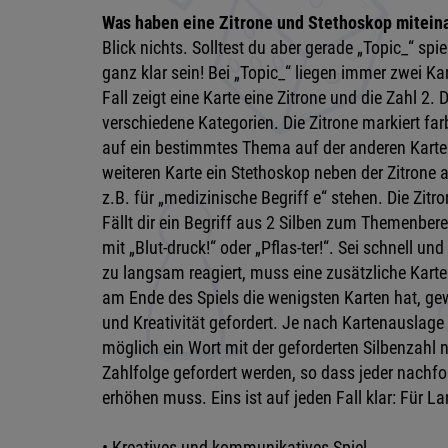
Was haben eine Zitrone und Stethoskop mitei
Blick nichts. Solltest du aber gerade „Topic_“ s
ganz klar sein! Bei „Topic_“ liegen immer zwei Ka
Fall zeigt eine Karte eine Zitrone und die Zahl 2. D
verschiedene Kategorien. Die Zitrone markiert far
auf ein bestimmtes Thema auf der anderen Karte. 
weiteren Karte ein Stethoskop neben der Zitrone 
z.B. für „medizinische Begriff e“ stehen. Die Zitr
Fällt dir ein Begriff aus 2 Silben zum Themenber
mit „Blut-druck!“ oder „Pflas-ter!“. Sei schnell u
zu langsam reagiert, muss eine zusätzliche Kart
am Ende des Spiels die wenigsten Karten hat, gewi
und Kreativität gefordert. Je nach Kartenauslage
möglich ein Wort mit der geforderten Silbenzahl
Zahlfolge gefordert werden, so dass jeder nachfo
erhöhen muss. Eins ist auf jeden Fall klar: Für La
• Kreatives und kommunikatives Spiel