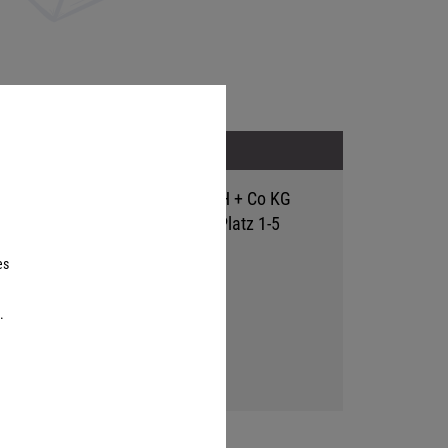
Adresse
Hutter Trade GmbH + Co KG
Bgm.-Landmann-Platz 1-5
D-89312 Günzburg
es
.