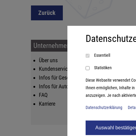
Zurück
Datenschutze
Unternehmen & Service
Sort
Essentiell
Über uns
Kin
Statistiken
Kundenservice
Fam
Infos für Geschäftskunden
Str
Diese Webseite verwendet Cooki
Infos für Autoren
Lif
Ihnen ermöglichen, Inhalte i
FAQ
Log
anzuzeigen. Je nach aktiviert
Karriere
Datenschutzerklärung
Deta
Auswahl bestätige