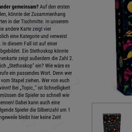
nander gemeinsam?
Auf den ersten
pielen, könnte der Zusammenhang
rten in der Tischmitte. In unserem
ie andere Karte zeigt vier
blich eine Kategorie und verweist
In diesem Fall ist auf einer
abgebildet. Ein Stethoskop könnte
onenkarte zeigt außerdem die Zahl 2.
eich „Stethoskop“ ein? Wie wäre es
nd rufe ein passendes Wort. Denn wer
e vom Stapel ziehen. Wer von euch
nnt! Bei „Topic_“ ist Schnelligkeit
 müssen die Spieler so schnell wie
 nennen! Dabei kann auch eine
lgende Spieler die Silbenzahl um 1
ngeweile bleibt hier keine Zeit!