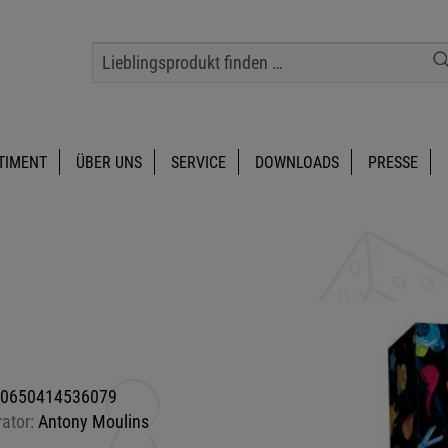
TIMENT
ÜBER UNS
SERVICE
DOWNLOADS
PRESSE
0650414536079
rator:
Antony Moulins