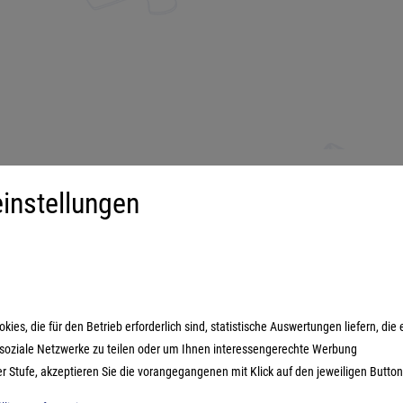
instellungen
iment
Mehr über...
derspiele
Impressum
ilienspiele
AGB
ategiespiele
Datenschutzerklärung
es, die für den Betrieb erforderlich sind, statistische Auswertungen liefern, die 
estyle-Spiele
n soziale Netzwerke zu teilen oder um Ihnen interessengerechte Werbung
ikspiele
er Stufe, akzeptieren Sie die vorangegangenen mit Klick auf den jeweiligen Button