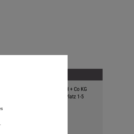
Adresse
Hutter Trade GmbH + Co KG
Bgm.-Landmann-Platz 1-5
D-89312 Günzburg
es
.