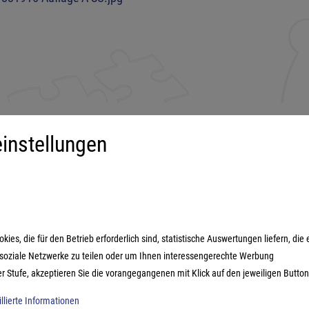
instellungen
iment
Mehr über...
derspiele
Impressum
ilienspiele
AGB
ategiespiele
Datenschutzerklärung
es, die für den Betrieb erforderlich sind, statistische Auswertungen liefern, die 
estyle-Spiele
n soziale Netzwerke zu teilen oder um Ihnen interessengerechte Werbung
ikspiele
er Stufe, akzeptieren Sie die vorangegangenen mit Klick auf den jeweiligen Button
illierte Informationen