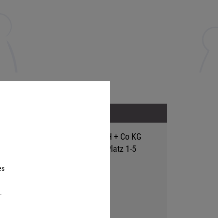
Adresse
Hutter Trade GmbH + Co KG
Bgm.-Landmann-Platz 1-5
D-89312 Günzburg
es
.