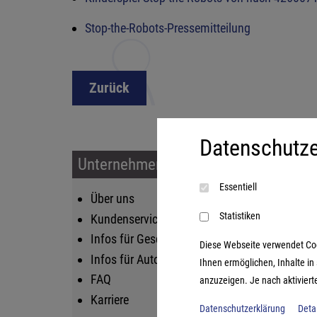
Stop-the-Robots-Pressemitteilung
Zurück
Datenschutze
Unternehmen & Service
Sort
Essentiell
Über uns
Kin
Statistiken
Kundenservice
Fam
Infos für Geschäftskunden
Str
Diese Webseite verwendet Cooki
Infos für Autoren
Lif
Ihnen ermöglichen, Inhalte i
FAQ
Log
anzuzeigen. Je nach aktiviert
Karriere
Datenschutzerklärung
Deta