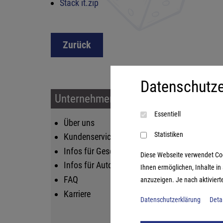
Stack it.zip
Zurück
Datenschutze
Unternehmen & Service
Sort
Essentiell
Über uns
Kin
Statistiken
Kundenservice
Fam
Infos für Geschäftskunden
Str
Diese Webseite verwendet Cooki
Infos für Autoren
Lif
Ihnen ermöglichen, Inhalte i
FAQ
Log
anzuzeigen. Je nach aktiviert
Karriere
Datenschutzerklärung
Deta