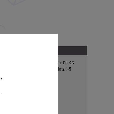
Adresse
Hutter Trade GmbH + Co KG
Bgm.-Landmann-Platz 1-5
D-89312 Günzburg
es
.