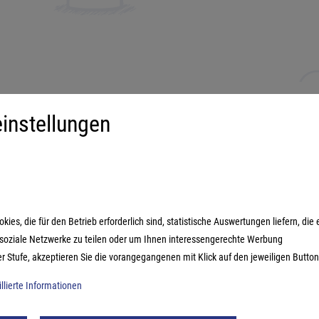
instellungen
iment
Mehr über...
derspiele
Impressum
ilienspiele
AGB
ategiespiele
Datenschutzerklärung
es, die für den Betrieb erforderlich sind, statistische Auswertungen liefern, die 
estyle-Spiele
n soziale Netzwerke zu teilen oder um Ihnen interessengerechte Werbung
ikspiele
er Stufe, akzeptieren Sie die vorangegangenen mit Klick auf den jeweiligen Button
illierte Informationen