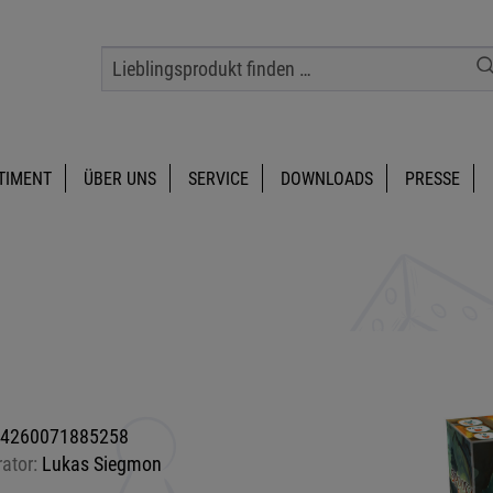
TIMENT
ÜBER UNS
SERVICE
DOWNLOADS
PRESSE
4260071885258
rator:
Lukas Siegmon