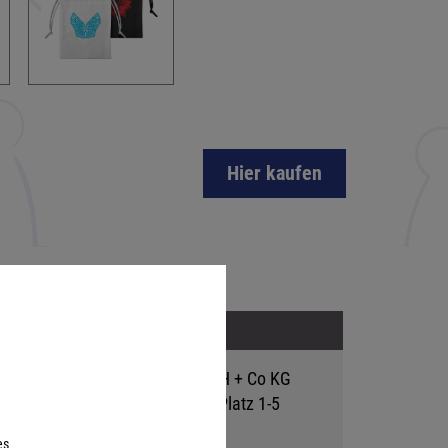
Hier kaufen
Adresse
Hutter Trade GmbH + Co KG
Bgm.-Landmann-Platz 1-5
D-89312 Günzburg
es