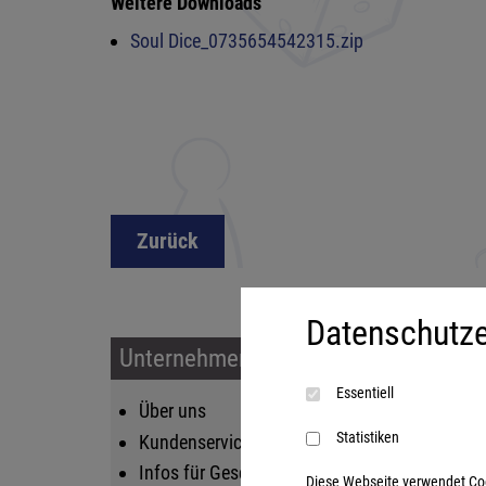
Weitere Downloads
Soul Dice_0735654542315.zip
Zurück
Datenschutze
Unternehmen & Service
Sort
Essentiell
Über uns
Kin
Statistiken
Kundenservice
Fam
Infos für Geschäftskunden
Str
Diese Webseite verwendet Cooki