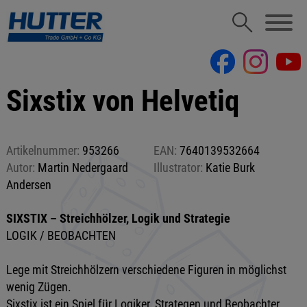
Sixstix von Helvetiq
Artikelnummer:
953266
EAN:
7640139532664
Autor:
Martin Nedergaard
Illustrator:
Katie Burk
Andersen
SIXSTIX – Streichhölzer, Logik und Strategie
LOGIK / BEOBACHTEN
Lege mit Streichhölzern verschiedene Figuren in möglichst
wenig Zügen.
Sixstix ist ein Spiel für Logiker, Strategen und Beobachter.