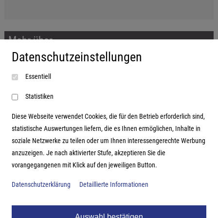
Mehr über...
Datenschutzeinstellungen
Impressum
Essentiell
AGB
Datenschutzerklärung
Statistiken
Diese Webseite verwendet Cookies, die für den Betrieb erforderlich sind,
statistische Auswertungen liefern, die es Ihnen ermöglichen, Inhalte in
soziale Netzwerke zu teilen oder um Ihnen interessengerechte Werbung
Adresse
anzuzeigen. Je nach aktivierter Stufe, akzeptieren Sie die
vorangegangenen mit Klick auf den jeweiligen Button.
Hutter Trade GmbH + Co KG
Bgm.-Landmann-Platz 1-5
Datenschutzerklärung
Detaillierte Informationen
D-89312 Günzburg
Auswahl bestätigen