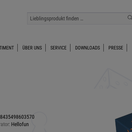
TIMENT
ÜBER UNS
SERVICE
DOWNLOADS
PRESSE
8435498603570
rator:
Hellofun