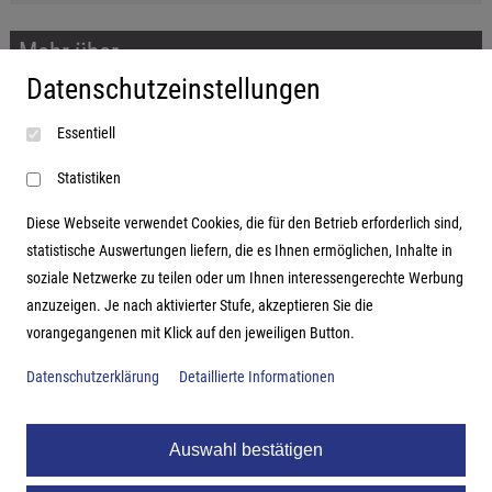
Mehr über...
Datenschutzeinstellungen
Impressum
Essentiell
AGB
Datenschutzerklärung
Statistiken
Diese Webseite verwendet Cookies, die für den Betrieb erforderlich sind,
statistische Auswertungen liefern, die es Ihnen ermöglichen, Inhalte in
soziale Netzwerke zu teilen oder um Ihnen interessengerechte Werbung
Adresse
anzuzeigen. Je nach aktivierter Stufe, akzeptieren Sie die
vorangegangenen mit Klick auf den jeweiligen Button.
Hutter Trade GmbH + Co KG
Bgm.-Landmann-Platz 1-5
Datenschutzerklärung
Detaillierte Informationen
D-89312 Günzburg
Auswahl bestätigen