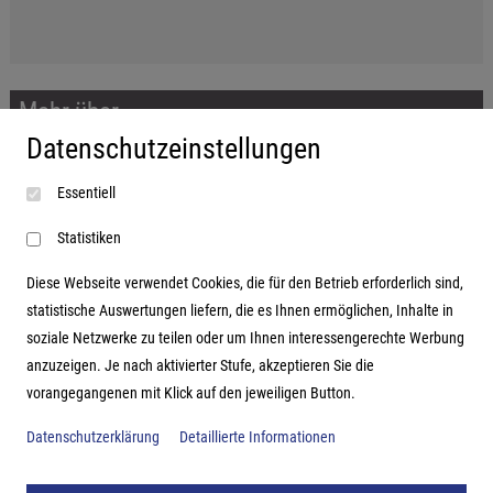
Mehr über...
Datenschutzeinstellungen
Impressum
Essentiell
AGB
Datenschutzerklärung
Statistiken
Diese Webseite verwendet Cookies, die für den Betrieb erforderlich sind,
statistische Auswertungen liefern, die es Ihnen ermöglichen, Inhalte in
soziale Netzwerke zu teilen oder um Ihnen interessengerechte Werbung
Adresse
anzuzeigen. Je nach aktivierter Stufe, akzeptieren Sie die
vorangegangenen mit Klick auf den jeweiligen Button.
Hutter Trade GmbH + Co KG
Bgm.-Landmann-Platz 1-5
Datenschutzerklärung
Detaillierte Informationen
D-89312 Günzburg