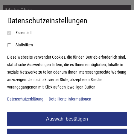
Mehr über...
Datenschutzeinstellungen
Impressum
Essentiell
AGB
Datenschutzerklärung
Statistiken
Diese Webseite verwendet Cookies, die für den Betrieb erforderlich sind,
statistische Auswertungen liefern, die es Ihnen ermöglichen, Inhalte in
soziale Netzwerke zu teilen oder um Ihnen interessengerechte Werbung
Adresse
anzuzeigen. Je nach aktivierter Stufe, akzeptieren Sie die
vorangegangenen mit Klick auf den jeweiligen Button.
Hutter Trade GmbH + Co KG
Bgm.-Landmann-Platz 1-5
Datenschutzerklärung
Detaillierte Informationen
D-89312 Günzburg
Auswahl bestätigen