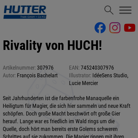
Rivality von HUCH!
Artikelnummer:
307976
EAN:
745240307976
Autor:
François Bachelart
Illustrator:
IdéeSens Studio,
Lucie Mercier
Seit Jahrhunderten ist die farbenfrohe Manaquelle ein
Heiligtum für Magier, die sich hier sammeln und neue Kraft
schöpfen. Doch große Macht beschwört oft große Gier
herauf. Lange war es friedlich im Wald rings um die
Quelle, doch hört man bereits erste Golems schweren
Schrittes auf sie zukommen. Die Magier ringen mit ihren