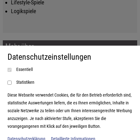
Lifestyle-Spiele
Logikspiele
Mehr über...
Datenschutzeinstellungen
Impressum
Essentiell
AGB
Datenschutzerklärung
Statistiken
Diese Webseite verwendet Cookies, die für den Betrieb erforderlich sind,
statistische Auswertungen liefern, die es Ihnen ermöglichen, Inhalte in
soziale Netzwerke zu teilen oder um Ihnen interessengerechte Werbung
Adresse
anzuzeigen. Je nach aktivierter Stufe, akzeptieren Sie die
vorangegangenen mit Klick auf den jeweiligen Button.
Hutter Trade GmbH + Co KG
Bgm.-Landmann-Platz 1-5
Datenschutzerklärung
Detaillierte Informationen