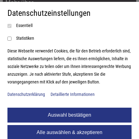
Mehr über...
Datenschutzeinstellungen
Impressum
Essentiell
AGB
Datenschutzerklärung
Statistiken
Diese Webseite verwendet Cookies, die für den Betrieb erforderlich sind,
statistische Auswertungen liefern, die es Ihnen ermöglichen, Inhalte in
soziale Netzwerke zu teilen oder um Ihnen interessengerechte Werbung
Adresse
anzuzeigen. Je nach aktivierter Stufe, akzeptieren Sie die
vorangegangenen mit Klick auf den jeweiligen Button.
Hutter Trade GmbH + Co KG
Bgm.-Landmann-Platz 1-5
Datenschutzerklärung
Detaillierte Informationen
D-89312 Günzburg
Auswahl bestätigen
Alle auswählen & akzeptieren