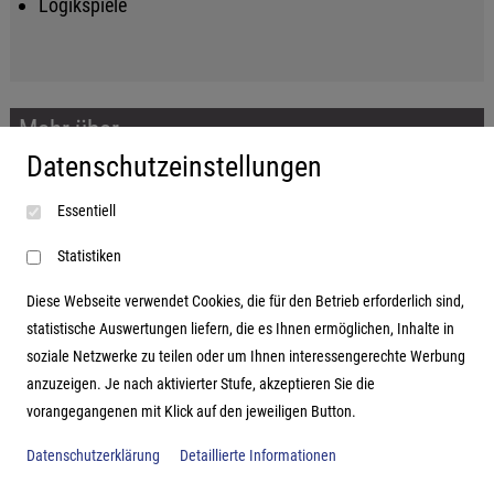
Logikspiele
Mehr über...
Datenschutzeinstellungen
Impressum
Essentiell
AGB
Datenschutzerklärung
Statistiken
Diese Webseite verwendet Cookies, die für den Betrieb erforderlich sind,
statistische Auswertungen liefern, die es Ihnen ermöglichen, Inhalte in
soziale Netzwerke zu teilen oder um Ihnen interessengerechte Werbung
Adresse
anzuzeigen. Je nach aktivierter Stufe, akzeptieren Sie die
vorangegangenen mit Klick auf den jeweiligen Button.
Hutter Trade GmbH + Co KG
Bgm.-Landmann-Platz 1-5
Datenschutzerklärung
Detaillierte Informationen
D-89312 Günzburg