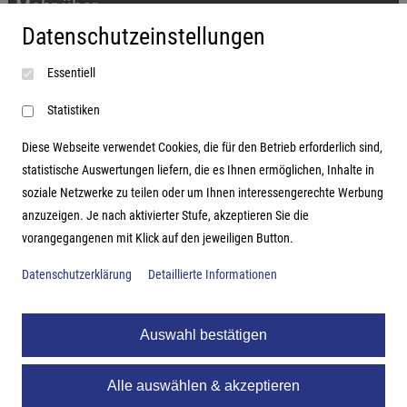
Mehr über...
Datenschutzeinstellungen
Impressum
Essentiell
AGB
Datenschutzerklärung
Statistiken
Diese Webseite verwendet Cookies, die für den Betrieb erforderlich sind,
statistische Auswertungen liefern, die es Ihnen ermöglichen, Inhalte in
soziale Netzwerke zu teilen oder um Ihnen interessengerechte Werbung
Adresse
anzuzeigen. Je nach aktivierter Stufe, akzeptieren Sie die
vorangegangenen mit Klick auf den jeweiligen Button.
Hutter Trade GmbH + Co KG
Bgm.-Landmann-Platz 1-5
Datenschutzerklärung
Detaillierte Informationen
D-89312 Günzburg
Auswahl bestätigen
Alle auswählen & akzeptieren