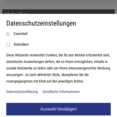
Mehr über...
Datenschutzeinstellungen
Impressum
Essentiell
AGB
Datenschutzerklärung
Statistiken
Diese Webseite verwendet Cookies, die für den Betrieb erforderlich sind,
statistische Auswertungen liefern, die es Ihnen ermöglichen, Inhalte in
soziale Netzwerke zu teilen oder um Ihnen interessengerechte Werbung
Adresse
anzuzeigen. Je nach aktivierter Stufe, akzeptieren Sie die
vorangegangenen mit Klick auf den jeweiligen Button.
Hutter Trade GmbH + Co KG
Bgm.-Landmann-Platz 1-5
Datenschutzerklärung
Detaillierte Informationen
D-89312 Günzburg
Auswahl bestätigen