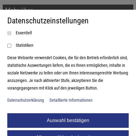
Mehr über...
Datenschutzeinstellungen
Impressum
Essentiell
AGB
Datenschutzerklärung
Statistiken
Diese Webseite verwendet Cookies, die für den Betrieb erforderlich sind,
statistische Auswertungen liefern, die es Ihnen ermöglichen, Inhalte in
soziale Netzwerke zu teilen oder um Ihnen interessengerechte Werbung
Adresse
anzuzeigen. Je nach aktivierter Stufe, akzeptieren Sie die
vorangegangenen mit Klick auf den jeweiligen Button.
Hutter Trade GmbH + Co KG
Bgm.-Landmann-Platz 1-5
Datenschutzerklärung
Detaillierte Informationen
D-89312 Günzburg
Auswahl bestätigen